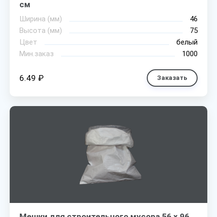
см
Ширина (мм)
46
Высота (мм)
75
Цвет
белый
Мин.заказ
1000
6.49 ₽
Заказать
Мешки для строительного мусора 56 х 96