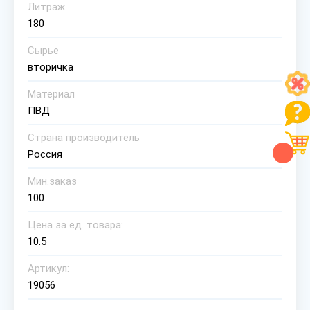
Литраж
180
Сырье
вторичка
Материал
ПВД
Страна производитель
Россия
Мин.заказ
100
Цена за ед. товара:
10.5
Артикул:
19056