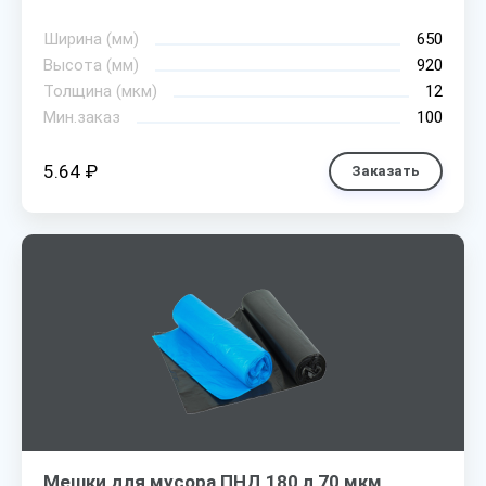
Ширина (мм)
650
Высота (мм)
920
Толщина (мкм)
12
Мин.заказ
100
5.64 ₽
Заказать
Мешки для мусора ПНД 180 л 70 мкм