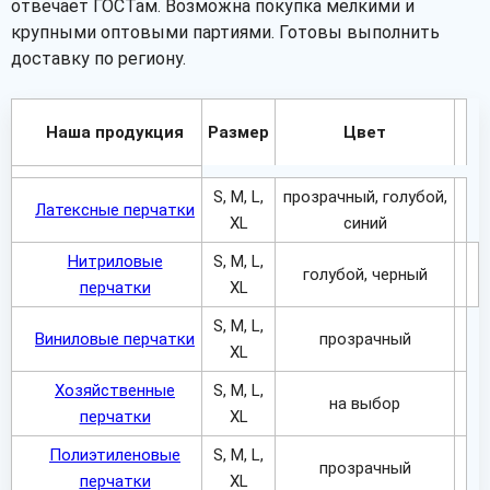
отвечает ГОСТам. Возможна покупка мелкими и
крупными оптовыми партиями. Готовы выполнить
доставку по региону.
Наша продукция
Размер
Цвет
S, M, L,
прозрачный, голубой,
Латексные перчатки
XL
синий
Нитриловые
S, M, L,
голубой, черный
перчатки
XL
S, M, L,
Виниловые перчатки
прозрачный
XL
Хозяйственные
S, M, L,
на выбор
перчатки
XL
Полиэтиленовые
S, M, L,
прозрачный
перчатки
XL