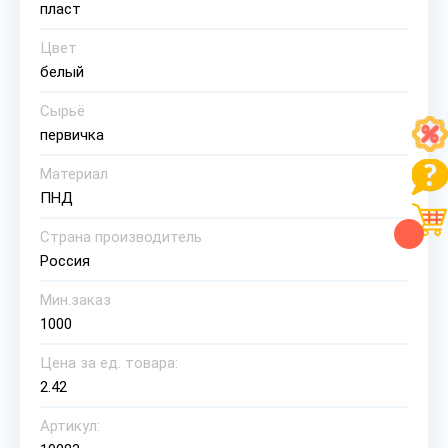
пласт
Цвет
белый
Сырьё
первичка
Материал
ПНД
Страна производитель
Россия
Мин.заказ
1000
Цена за ед. товара:
2.42
Артикул: