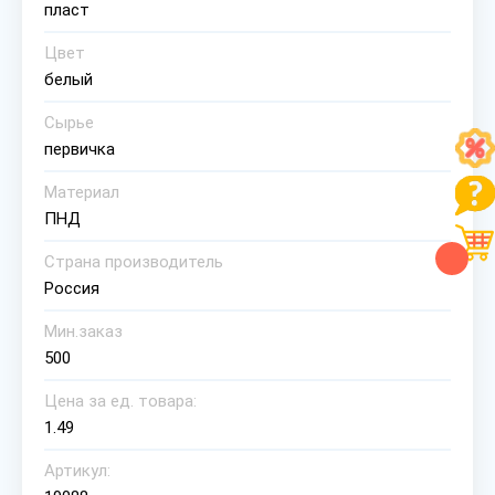
пласт
Цвет
белый
Сырье
первичка
Материал
ПНД
Страна производитель
Россия
Мин.заказ
500
Цена за ед. товара:
1.49
Артикул: