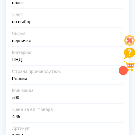
пласт
Цвет
на выбор
Сырье
первичка
Материал
ПНД
Страна производитель
Россия
Мин.заказ
500
Цена за ед. товара:
4.46
Артикул: