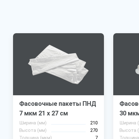
Фасовочные пакеты ПНД
Фасов
7 мкм 21 х 27 см
30 мкм
Ширина (мм)
210
Ширина 
Высота (мм)
270
Высота 
Толщина (мкм)
7
Толщина