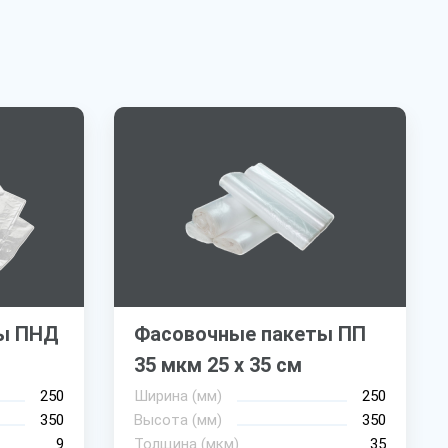
ы ПНД
Фасовочные пакеты ПП
35 мкм 25 х 35 см
250
Ширина (мм)
250
350
Высота (мм)
350
9
Толщина (мкм)
35