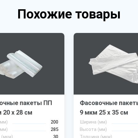
Похожие товары
очные пакеты ПП
Фасовочные пакет
 20 х 28 см
9 мкм 25 х 35 см
(мм)
200
Ширина (мм)
(мм)
285
Высота (мм)
 (мкм)
30
Толщина (мкм)