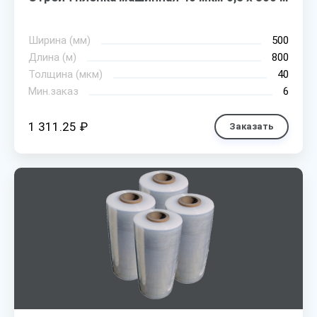
Ширина (мм)
500
Длина (м)
800
Толщина (мкм)
40
Мин.заказ
6
1 311.25 ₽
Заказать