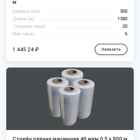
м
Ширина (мм)
500
Длина (м)
1380
Толщина (мкм)
20
Мин.заказ
6
1 445.24 ₽
Заказать
Стрейч пленка машинная 40 мкм 0,5 х 800 м