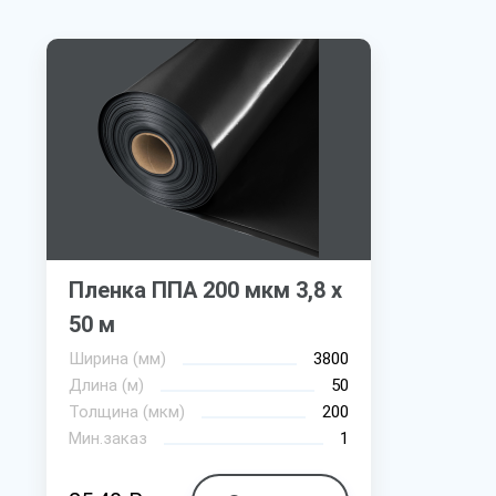
Пленка ППА 200 мкм 3,8 х
50 м
Ширина (мм)
3800
Длина (м)
50
Толщина (мкм)
200
Мин.заказ
1