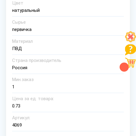
Цвет
натуральный
Сырье
первичка
Материал
ПВД
Страна производитель
Россия
Мин.заказ
1
Цена за ед. товара:
0.73
Артикул:
4069