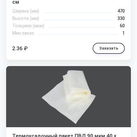
см
Ширина (мм)
470
Высота (мм)
330
Толщина (мкм)
60
Мин.заказ
1
2.36 ₽
Заказать
Термоусадочный пакет ПВД 90 мкм 40 х