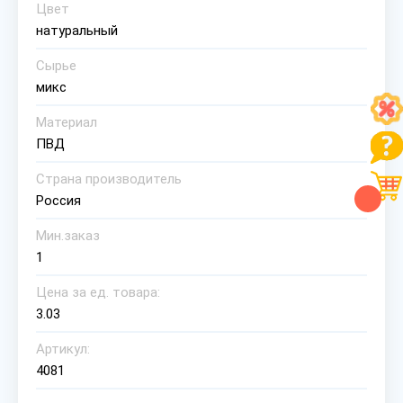
Цвет
натуральный
Сырье
микс
Материал
ПВД
Страна производитель
Россия
Мин.заказ
1
Цена за ед. товара:
3.03
Артикул:
4081