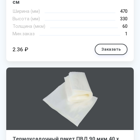
см
Ширина (мм)
470
Высота (мм)
330
Толщина (мкм)
60
Мин.заказ
1
2.36 ₽
Заказать
Термоусадочный пакет ПВД 90 мкм 40 х