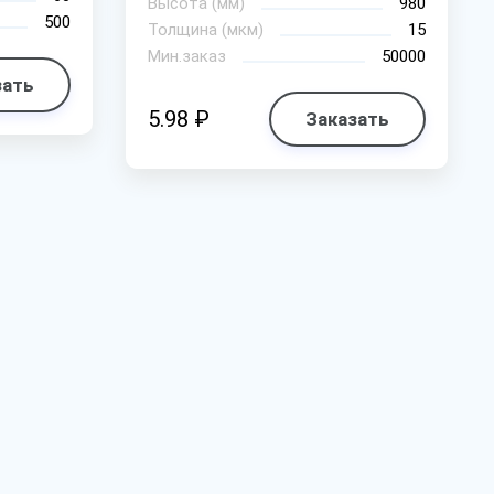
Высота (мм)
980
500
Толщина (мкм)
15
Мин.заказ
50000
зать
5.98 ₽
Заказать