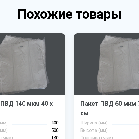
Похожие товары
 ПВД 140 мкм 40 х
Пакет ПВД 60 мкм 7
см
(мм)
400
Ширина (мм)
(мм)
500
Высота (мм)
 (мкм)
140
Толщина (мкм)