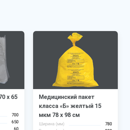
0 х 65
Медицинский пакет
класса «Б» желтый 15
мкм 78 х 98 см
700
650
Ширина (мм)
780
60