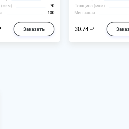
 (мкм)
70
Толщина (мкм)
з
100
Мин.заказ
₽
30.74 ₽
Заказать
Зака