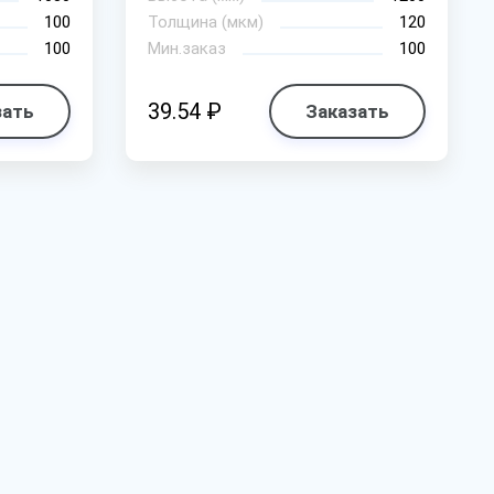
100
Толщина (мкм)
120
100
Мин.заказ
100
39.54 ₽
зать
Заказать