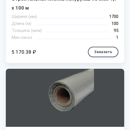
х 100 м
Ширина (мм)
1700
Длина (м)
100
Толщина (мкм)
95
Мин.заказ
1
5 170.38 ₽
Заказать