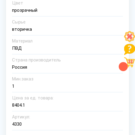
Цвет
прозрачный
Сырье
вторичка
Материал
ПВД
Страна производитель
Россия
Мин.заказ
1
Цена за ед. товара:
8404.1
Артикул:
4330