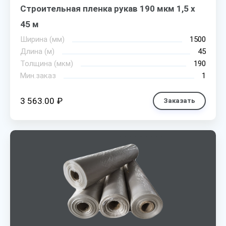
Строительная пленка рукав 190 мкм 1,5 х
45 м
Ширина (мм)
1500
Длина (м)
45
Толщина (мкм)
190
Мин.заказ
1
3 563.00 ₽
Заказать