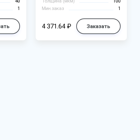
40
Толщина (мкм)
100
1
Мин.заказ
1
4 371.64 ₽
зать
Заказать