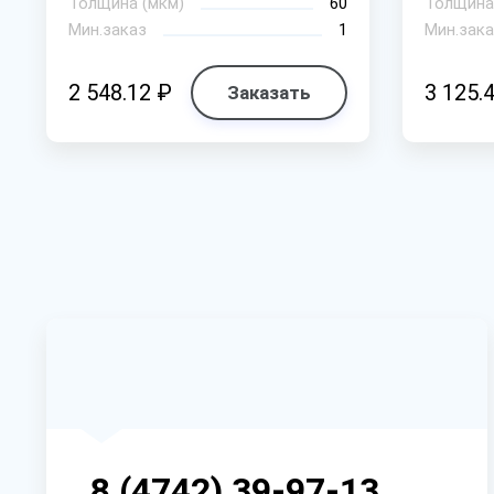
Толщина (мкм)
60
Толщина
Мин.заказ
1
Мин.зака
2 548.12 ₽
3 125.
Заказать
8 (4742) 39-97-13