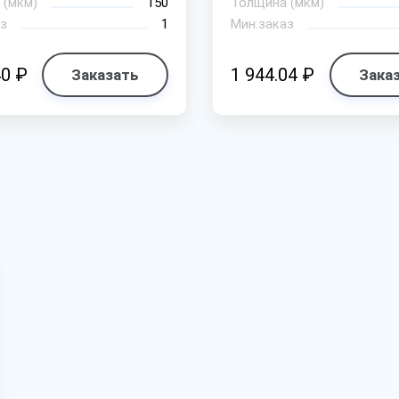
 (мкм)
150
Толщина (мкм)
з
1
Мин.заказ
40 ₽
1 944.04 ₽
Заказать
Зака