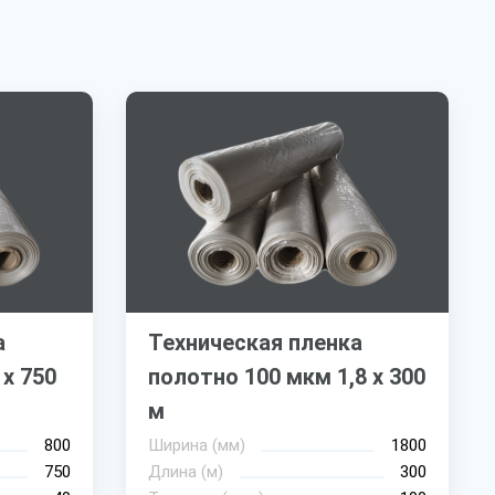
а
Техническая пленка
 х 750
полотно 100 мкм 1,8 х 300
м
800
Ширина (мм)
1800
750
Длина (м)
300