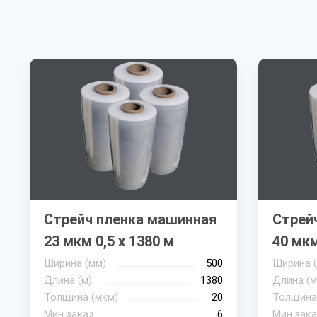
Стрейч пленка машинная
Стрей
23 мкм 0,5 х 1380 м
40 мкм
Ширина (мм)
500
Ширина 
Длина (м)
1380
Длина (м
Толщина (мкм)
20
Толщина
Мин.заказ
6
Мин.зака