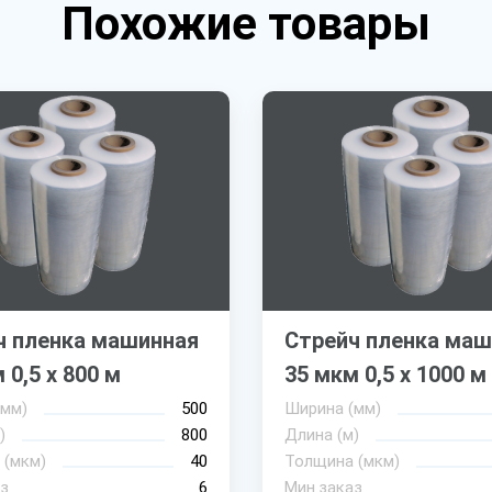
Похожие товары
ч пленка машинная
Стрейч пленка маш
 0,5 х 800 м
35 мкм 0,5 х 1000 м
(мм)
500
Ширина (мм)
)
800
Длина (м)
 (мкм)
40
Толщина (мкм)
з
6
Мин.заказ