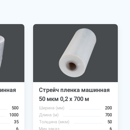
инная
Стрейч пленка машинная
50 мкм 0,2 х 700 м
500
Ширина (мм)
200
1000
Длина (м)
700
35
Толщина (мкм)
50
6
Мин.заказ
6