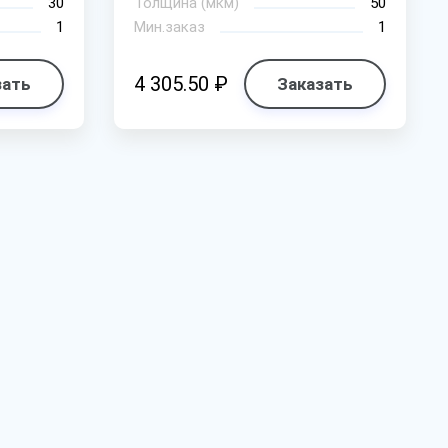
30
Толщина (мкм)
50
1
Мин.заказ
1
4 305.50 ₽
зать
Заказать