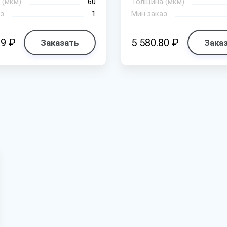
 (мкм)
60
Толщина (мкм)
з
1
Мин.заказ
69 ₽
5 580.80 ₽
Заказать
Зака