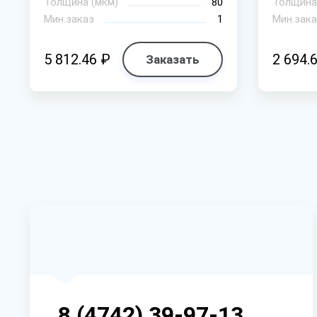
Толщина (мкм)
80
Толщина
Мин.заказ
1
Мин.зака
5 812.46 ₽
2 694.
Заказать
8 (4742) 39-97-13