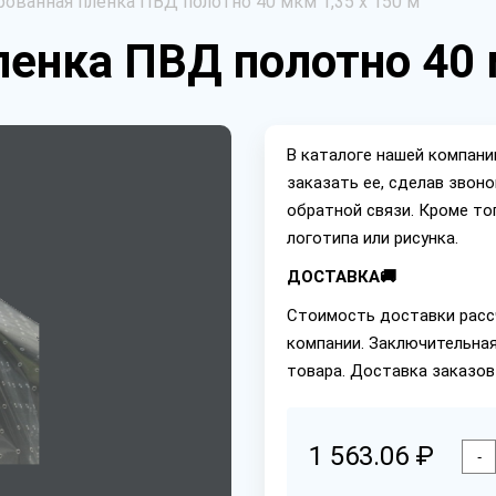
ованная пленка ПВД полотно 40 мкм 1,35 х 150 м
енка ПВД полотно 40 м
В каталоге нашей компан
заказать ее, сделав звон
обратной связи. Кроме то
логотипа или рисунка.
ДОСТАВКА🚚
Стоимость доставки расс
компании. Заключительная
товара. Доставка заказов
1 563.06 ₽
-