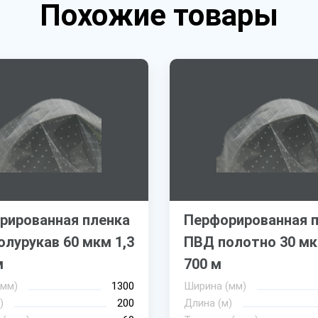
Похожие товары
рированная пленка
Перфорированная 
лурукав 60 мкм 1,3
ПВД полотно 30 мкм
м
700 м
(мм)
1300
Ширина (мм)
)
200
Длина (м)