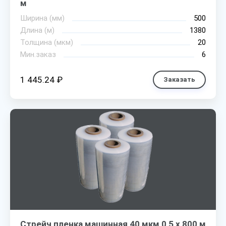
м
Ширина (мм)
500
Длина (м)
1380
Толщина (мкм)
20
Мин.заказ
6
1 445.24 ₽
Заказать
Стрейч пленка машинная 40 мкм 0,5 х 800 м