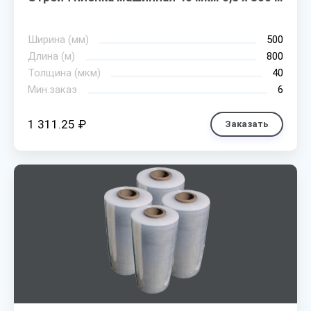
Ширина (мм)
500
Длина (м)
800
Толщина (мкм)
40
Мин.заказ
6
1 311.25 ₽
Заказать