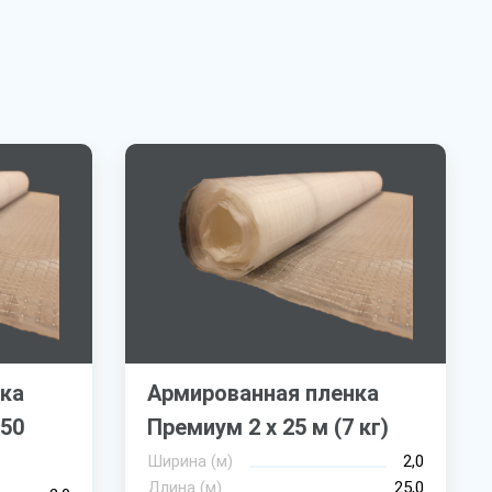
ка
Армированная пленка
350
Премиум 2 х 25 м (7 кг)
Ширина (м)
2,0
Длина (м)
25,0