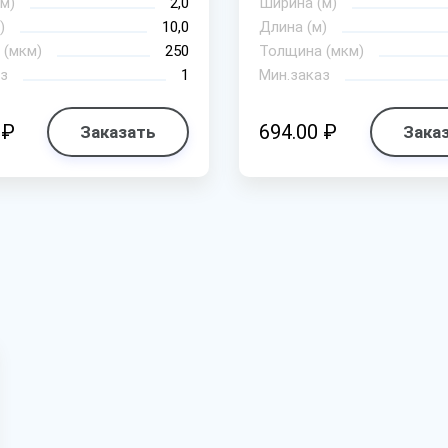
м)
2,0
Ширина (м)
)
10,0
Длина (м)
 (мкм)
250
Толщина (мкм)
з
1
Мин.заказ
 ₽
694.00 ₽
Заказать
Зака