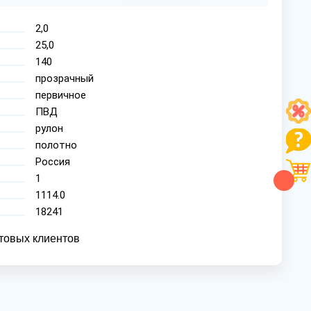
2,0
25,0
140
прозрачный
первичное
ПВД
рулон
полотно
Россия
1
1114.0
18241
товых клиентов