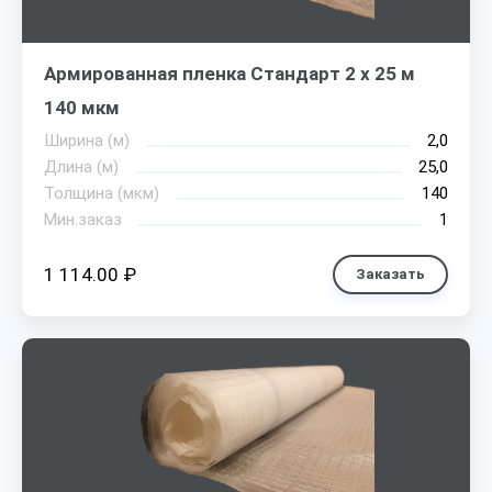
Армированная пленка Стандарт 2 х 25 м
140 мкм
Ширина (м)
2,0
Длина (м)
25,0
Толщина (мкм)
140
Мин.заказ
1
1 114.00 ₽
Заказать