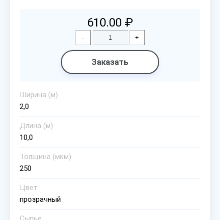
610.00 ₽
-
+
Заказать
Ширина (м)
2,0
Длина (м)
10,0
Толщина (мкм)
250
Цвет
прозрачный
Сырье