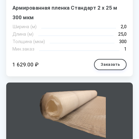
Армированная пленка Стандарт 2 х 25 м
300 мкм
Ширина (м)
2,0
Длина (м)
25,0
Толщина (мкм)
300
Мин.заказ
1
1 629.00 ₽
Заказать