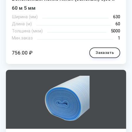
60 м 5 мм
Ширина (мм)
630
Длина (м)
60
Толщина (мкм)
5000
Мин.заказ
1
756.00 ₽
Заказать