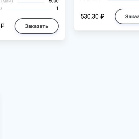
 (мкм)
5000
з
1
530.30 ₽
Зака
 ₽
Заказать