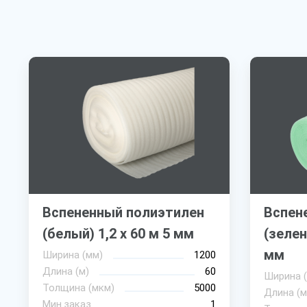
Вспененный полиэтилен
Вспен
(белый) 1,2 х 60 м 5 мм
(зелен
мм
Ширина (мм)
1200
Длина (м)
60
Ширина 
Толщина (мкм)
5000
Длина (м
Мин.заказ
1