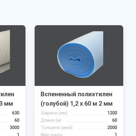
тилен
Вспененный полиэтилен
 3 мм
(голубой) 1,2 х 60 м 2 мм
630
Ширина (мм)
1200
60
Длина (м)
60
3000
Толщина (мкм)
2000
1
Мин.заказ
1