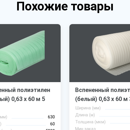
Похожие товары
енный полиэтилен
Вспененный полиэ
ый) 0,63 х 60 м 5
(белый) 0,63 х 60 м
Ширина (мм)
Длина (м)
(мм)
630
Толщина (мкм)
)
60
Мин.заказ