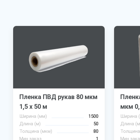
Пленка ПВД рукав 80 мкм
Пленк
1,5 х 50 м
мкм 0,
Ширина (мм)
1500
Ширина 
Длина (м)
50
Длина (м
Толщина (мкм)
80
Толщина
Мин.заказ
1
Мин.зака