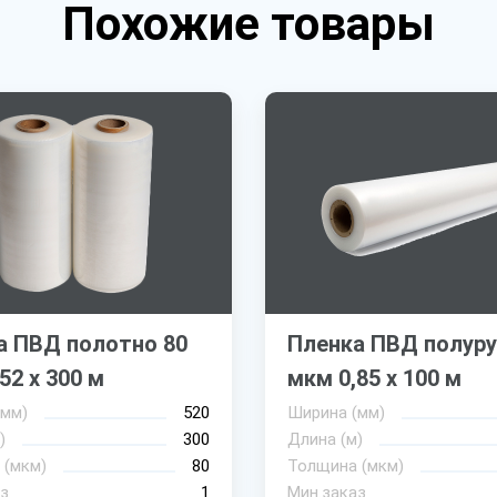
Похожие товары
а ПВД полотно 80
Пленка ПВД полуру
52 х 300 м
мкм 0,85 х 100 м
(мм)
520
Ширина (мм)
)
300
Длина (м)
 (мкм)
80
Толщина (мкм)
з
1
Мин.заказ