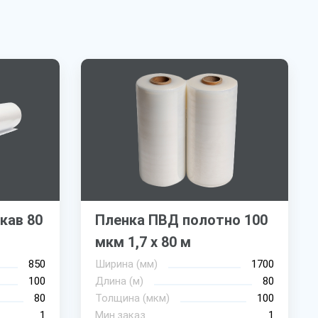
кав 80
Пленка ПВД полотно 100
мкм 1,7 х 80 м
850
Ширина (мм)
1700
100
Длина (м)
80
80
Толщина (мкм)
100
1
Мин.заказ
1