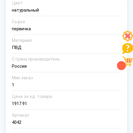
Цвет
натуральный
Сырье
первичка
Материал
ПВД
Страна производитель
Россия
Мин.заказ
1
Цена за ед. товара:
1917.91
Артикул:
4042