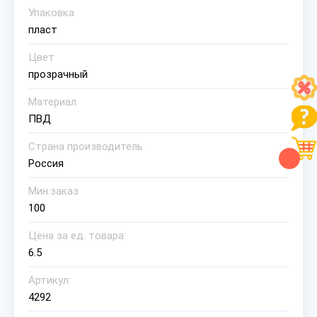
Упаковка
пласт
Цвет
прозрачный
Материал
ПВД
Страна производитель
Россия
Мин.заказ
100
Цена за ед. товара:
6.5
Артикул:
4292