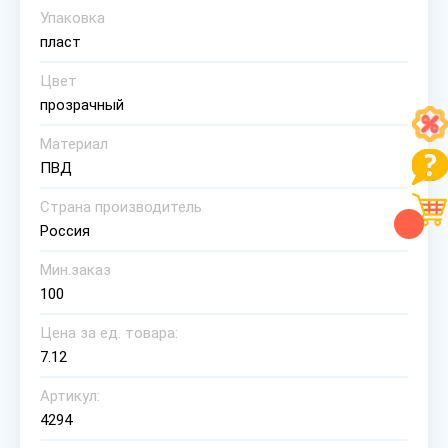
Упаковка
пласт
Цвет
прозрачный
Материал
ПВД
Страна производитель
Россия
Мин.заказ
100
Цена за ед. товара:
7.12
Артикул:
4294