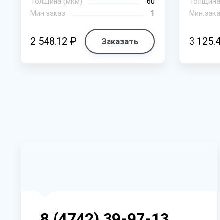
Толщина (мкм)
60
Толщина
Мин.заказ
1
Мин.зака
2 548.12 ₽
3 125.
Заказать
8 (4742) 39-97-13