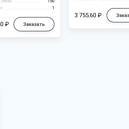
 (мкм)
150
з
1
3 755.60 ₽
Зака
40 ₽
Заказать