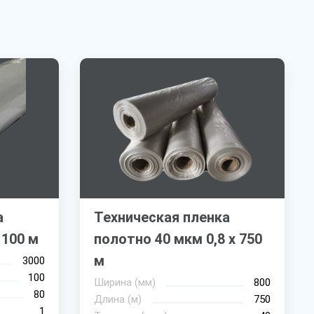
а
Техническая пленка
 100 м
полотно 40 мкм 0,8 х 750
м
3000
100
Ширина (мм)
800
80
Длина (м)
750
1