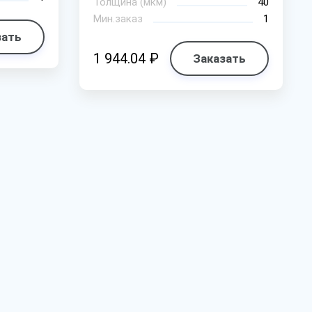
Толщина (мкм)
40
Мин.заказ
1
зать
1 944.04 ₽
Заказать