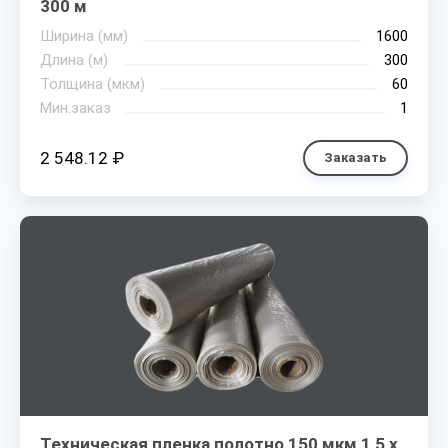
300 м
Ширина (мм)
1600
Длина (м)
300
Толщина (мкм)
60
Мин.заказ
1
2 548.12 ₽
Заказать
Техническая пленка полотно 150 мкм 1,5 х