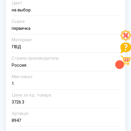
Цвет
на выбор
Сырье
первичка
Материал
ПВД
Страна производитель
Россия
Мин.заказ
1
Цена за ед. товара:
3726.3
Артикул:
8947