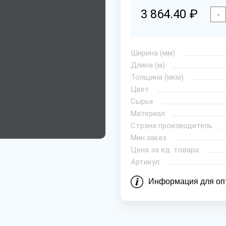
3 864.40 ₽
-
Ширина (мм)
Длина (м)
Толщина (мкм)
Цвет
Сырье
Материал
Страна производитель
Мин.заказ
Цена за ед. товара:
Артикул:
Информация для оп