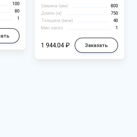
100
Ширина (мм)
800
80
Длина (м)
750
1
Толщина (мкм)
40
Мин.заказ
1
зать
1 944.04 ₽
Заказать