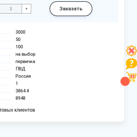
Заказать
+
3000
50
100
на выбор
первичка
ПВД
Россия
1
3864.4
8948
товых клиентов