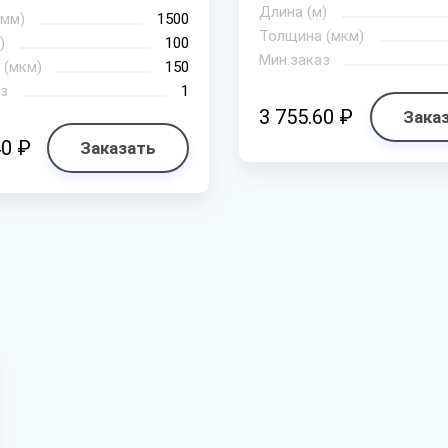
Длина (м)
(мм)
1500
Толщина (мкм)
)
100
Мин.заказ
 (мкм)
150
з
1
3 755.60 ₽
Зака
40 ₽
Заказать