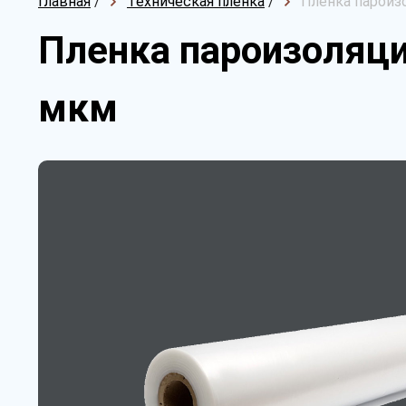
Главная
/
Техническая пленка
/
Пленка пароизо
Пленка пароизоляци
мкм