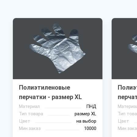
Полиэтиленовые
Полиэ
перчатки - размер XL
перчат
Материал
ПНД
Материа
Тип товара
размер XL
Тип това
Цвет
на выбор
Цвет
Мин.заказ
10000
Мин.зака