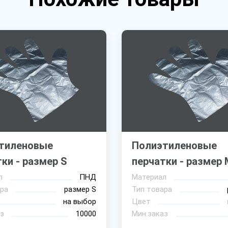
тиленовые
Полиэтиленовые
ки - размер S
перчатки - размер 
л
ПНД
Материал
ра
размер S
Тип товара
на выбор
Цвет
з
10000
Мин.заказ