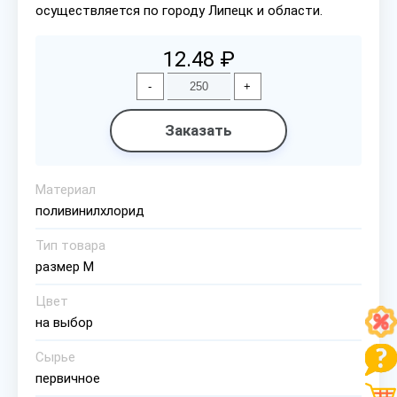
осуществляется по городу Липецк и области.
12.48 ₽
-
+
Заказать
Материал
поливинилхлорид
Тип товара
размер М
Цвет
на выбор
Сырье
первичное