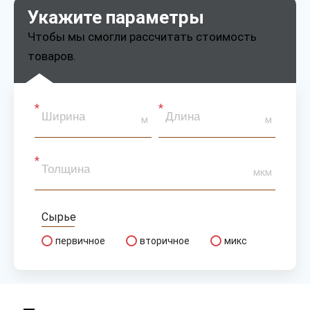
Укажите параметры
Чтобы мы смогли рассчитать стоимость
товаров.
м
м
мкм
Сырье
первичное
вторичное
микс
Тип
рукав
полурукав
полотно