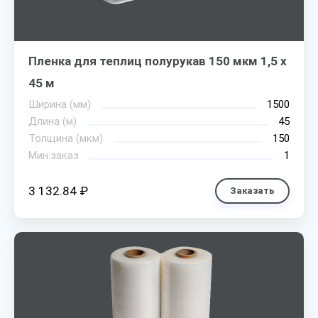
Пленка для теплиц полурукав 150 мкм 1,5 х
45 м
Ширина (мм)
1500
Длина (м)
45
Толщина (мкм)
150
Мин.заказ
1
3 132.84 ₽
Заказать