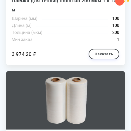
Пленка для теплиц полотно 200 мкм 1 х 100
м
Ширина (мм)
100
Длина (м)
100
Толщина (мкм)
200
Мин.заказ
1
3 974.20 ₽
Заказать