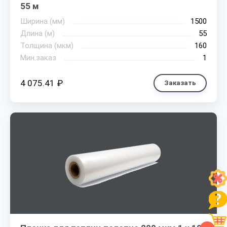
55 м
Ширина (мм)
1500
Длина (м)
55
Толщина (мкм)
160
Мин.заказ
1
4 075.41 ₽
Заказать