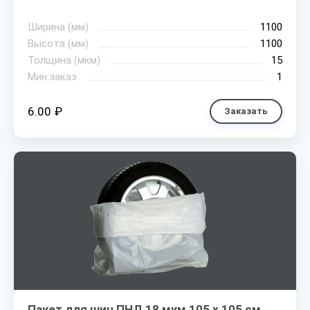
Ширина (мм)
1100
Высота (мм)
1100
Толщина (мкм)
15
Мин.заказ
1
6.00 ₽
Заказать
Пакет для шин ПНД 18 мкм 105 х 105 см