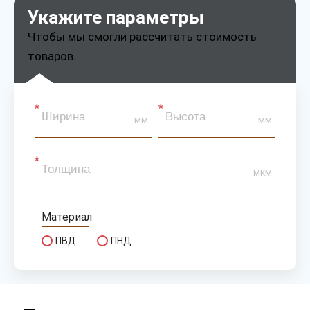
Укажите параметры
Чтобы мы смогли рассчитать стоимость
товаров.
мм
мм
мкм
Материал
ПВД
ПНД
Размер колеса
R14
R18
R20
R22