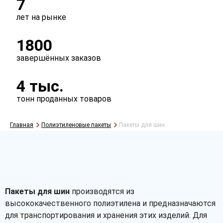
7
лет на рынке
Требуется логотип?
1800
да
нет
завершённых заказов
4 тыс.
тонн проданных товаров
Главная
Полиэтиленовые пакеты
Пакеты для шин
Рассчитать
Пакеты для шин
производятся из
высококачественного полиэтилена и предназначаются
для транспортирования и хранения этих изделий. Для