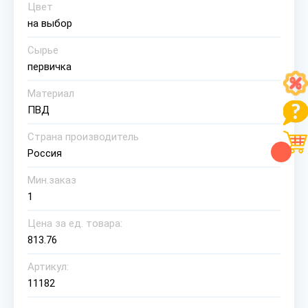
Цвет
на выбор
Сырье
первичка
Материал
ПВД
Страна производитель
Россия
Мин.заказ
1
Цена за ед. товара:
813.76
Артикул:
11182