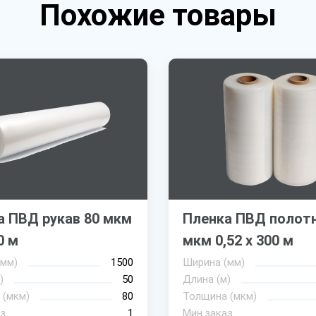
Похожие товары
а ПВД рукав 80 мкм
Пленка ПВД полотн
0 м
мкм 0,52 х 300 м
(мм)
1500
Ширина (мм)
)
50
Длина (м)
 (мкм)
80
Толщина (мкм)
з
1
Мин.заказ