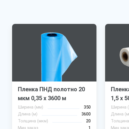
Пленка ПНД полотно 20
Пленк
мкм 0,35 х 3600 м
1,5 х 5
Ширина (мм)
350
Ширина 
Длина (м)
3600
Длина (м
Толщина (мкм)
20
Толщина
Мин.заказ
1
Мин.зака