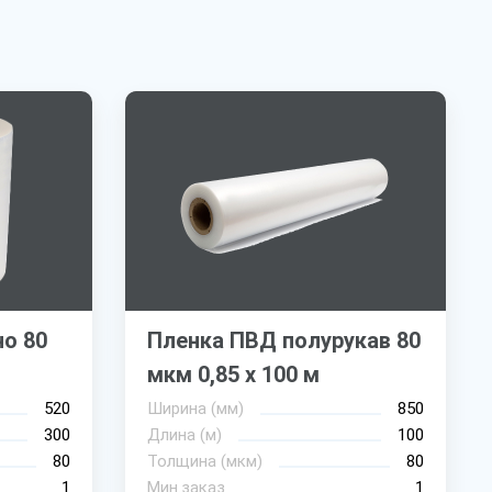
о 80
Пленка ПВД полурукав 80
мкм 0,85 х 100 м
520
Ширина (мм)
850
300
Длина (м)
100
80
Толщина (мкм)
80
1
Мин.заказ
1