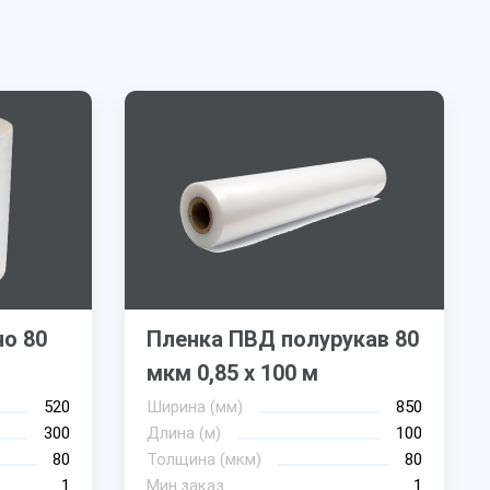
о 80
Пленка ПВД полурукав 80
мкм 0,85 х 100 м
520
Ширина (мм)
850
300
Длина (м)
100
80
Толщина (мкм)
80
1
Мин.заказ
1