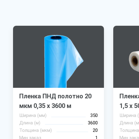
Пленка ПНД полотно 20
Пленк
мкм 0,35 х 3600 м
1,5 х 5
Ширина (мм)
350
Ширина 
Длина (м)
3600
Длина (м
Толщина (мкм)
20
Толщина
Мин.заказ
1
Мин.зака