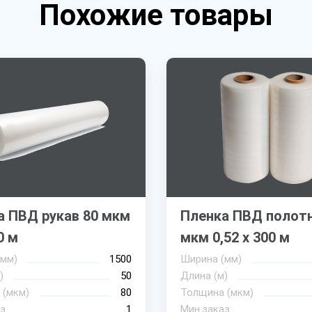
Похожие товары
а ПВД рукав 80 мкм
Пленка ПВД полотн
0 м
мкм 0,52 х 300 м
(мм)
1500
Ширина (мм)
)
50
Длина (м)
 (мкм)
80
Толщина (мкм)
з
1
Мин.заказ