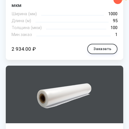
мкм
Ширина (мм)
1000
Длина (м)
95
Толщина (мкм)
100
Мин.заказ
1
2 934.00 ₽
Заказать