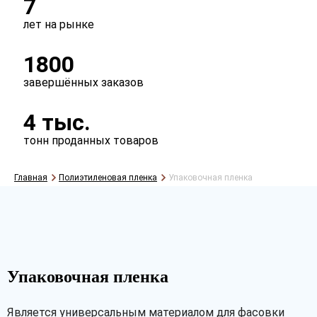
7
лет на рынке
Тип
1800
рукав
полурукав
полотно
завершённых заказов
Перфорация
4 тыс.
есть
нет
тонн проданных товаров
Главная
Полиэтиленовая пленка
Упаковочная пленка
Упаковочная пленка
Является универсальным материалом для фасовки