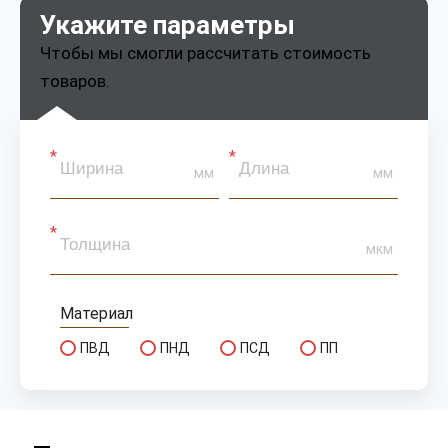
Укажите параметры
Чтобы мы смогли рассчитать стоимость
товаров.
мм
мм
мкм
Материал
ПВД
ПНД
ПСД
ПП
Сырье
первичное
вторичное
микс