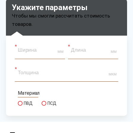
Укажите параметры
Чтобы мы смогли рассчитать стоимость
товаров.
мм
мм
мкм
Материал
ПВД
ПСД
Тип
рукав
полурукав
полотно