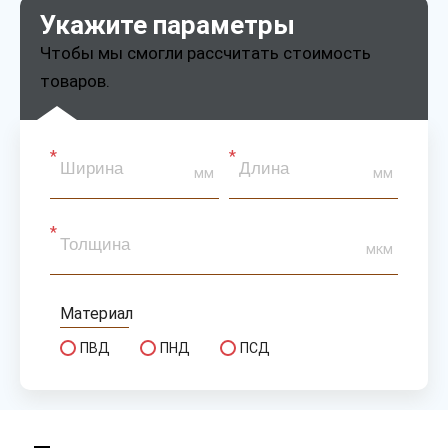
Укажите параметры
Чтобы мы смогли рассчитать стоимость
товаров.
мм
мм
мкм
Материал
ПВД
ПНД
ПСД
Сырье
первичное
вторичное