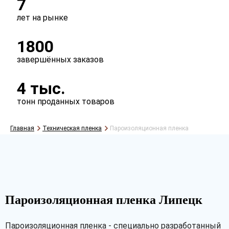
7
лет на рынке
Тип
1800
рукав
полурукав
полотно
завершённых заказов
4 тыс.
тонн проданных товаров
Главная
Техническая пленка
Пароизоляционная пленка
Рассчитать
Пароизоляционная пленка Липецк
Пароизоляционная пленка - специально разработанный